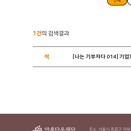
전체
1건
의 검색결과
싹
[나는 기부자다 014] 기
주소
서울시 종로구 자하문