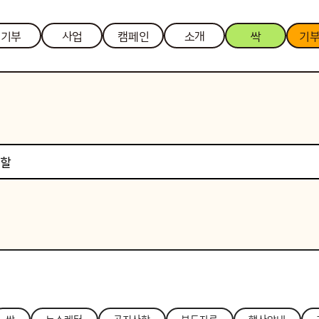
기부
사업
캠페인
소개
싹
기