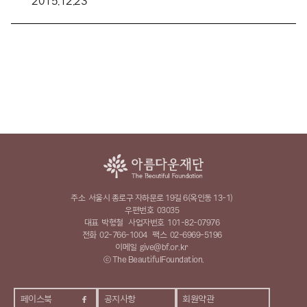
2015.12.23
주소
서울시 종로구 자하문로 19길 6(옥인동 13-1)
우편번호
03035
대표
박형철
사업자번호
101-82-07976
전화
02-766-1004
팩스
02-6969-5196
이메일
give@bf.or.kr
ⓒ The BeautifulFoundation.
페이스북
공지사항
회원약관