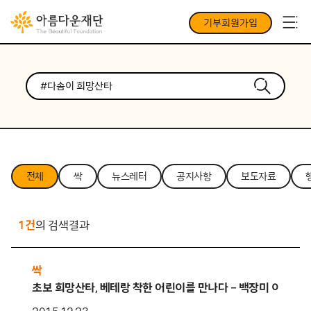
기부회원가입
전체
싹
뉴스레터
공지사항
보도자료
1건
의 검색결과
싹
초보 희망산타, 베테랑 착한 어린이를 만나다 – 백장미 이른둥