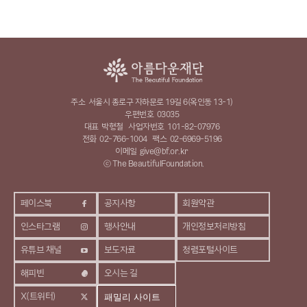
주소
서울시 종로구 자하문로 19길 6(옥인동 13-1)
우편번호
03035
대표
박형철
사업자번호
101-82-07976
전화
02-766-1004
팩스
02-6969-5196
이메일
give@bf.or.kr
ⓒ The BeautifulFoundation.
페이스북
공지사항
회원약관
인스타그램
행사안내
개인정보처리방침
유튜브 채널
보도자료
청렴포털사이트
해피빈
오시는 길
X(트위터)