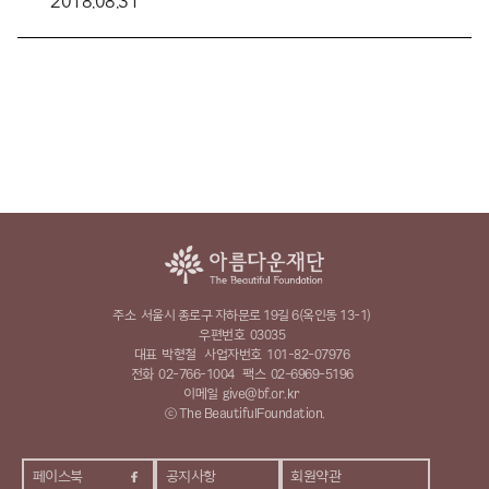
2018.08.31
주소
서울시 종로구 자하문로 19길 6(옥인동 13-1)
우편번호
03035
대표
박형철
사업자번호
101-82-07976
전화
02-766-1004
팩스
02-6969-5196
이메일
give@bf.or.kr
ⓒ The BeautifulFoundation.
페이스북
공지사항
회원약관