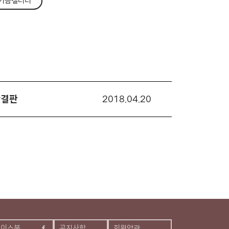
기금갤러리
완결판
2018.04.20
페이스북
공지사항
회원약관