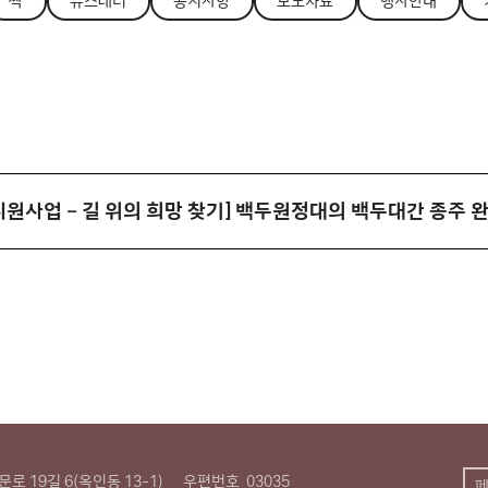
싹
뉴스레터
공지사항
보도자료
행사안내
지원사업 – 길 위의 희망 찾기] 백두원정대의 백두대간 종주 
로 19길 6(옥인동 13-1)
우편번호
03035