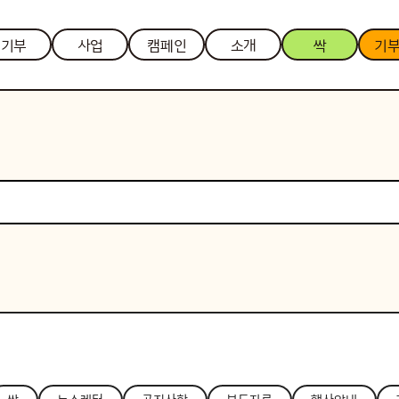
기부
사업
캠페인
소개
싹
기