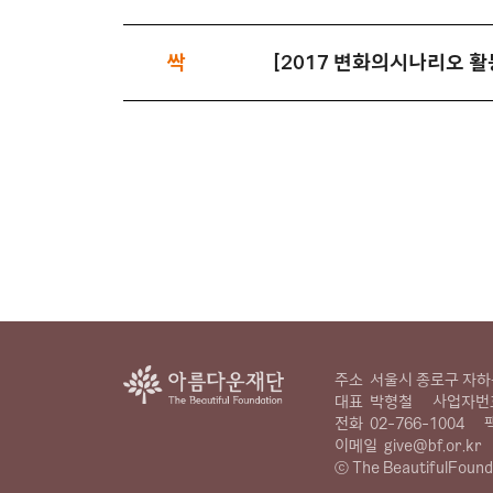
싹
[2017 변화의시나리오 
주소
서울시 종로구 자하문
대표
박형철
사업자번
전화
02-766-1004
이메일
give@bf.or.kr
ⓒ The BeautifulFound