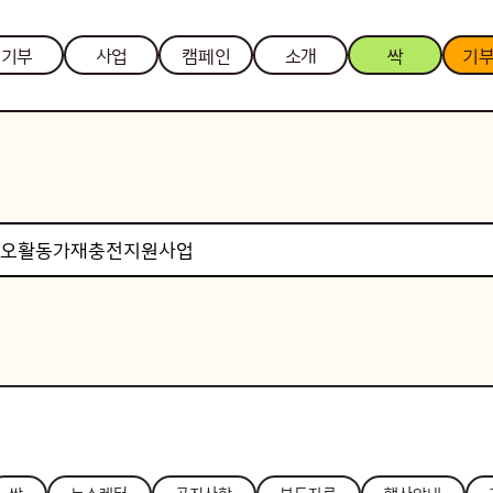
기부
사업
캠페인
소개
싹
기