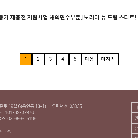
활동가 재충전 지원사업 해외연수부문] 노리터 뉴 드림 스타트!
1
2
3
4
5
다음
마지막
로 19길 6(옥인동 13-1)
우편번호
03035
호
101-82-07976
팩스
02-6969-5196
유
ation.