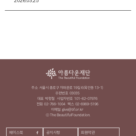
2026.03.25
주소
서울시 종로구 자하문로 19길 6(옥인동 13-1)
우편번호
03035
대표
박형철
사업자번호
101-82-07976
전화
02-766-1004
팩스
02-6969-5196
이메일
give@bf.or.kr
ⓒ The BeautifulFoundation.
페이스북
공지사항
회원약관