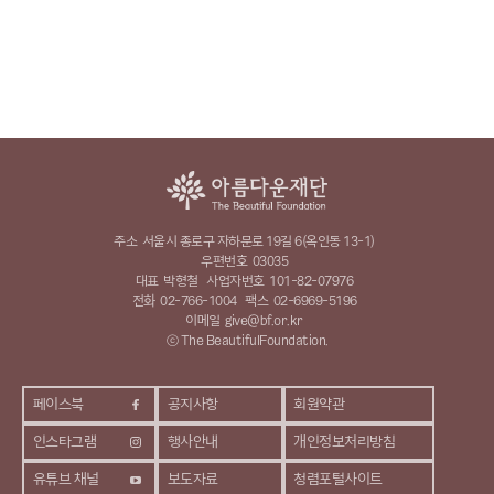
주소
서울시 종로구 자하문로 19길 6(옥인동 13-1)
우편번호
03035
대표
박형철
사업자번호
101-82-07976
전화
02-766-1004
팩스
02-6969-5196
이메일
give@bf.or.kr
ⓒ The BeautifulFoundation.
페이스북
공지사항
회원약관
인스타그램
행사안내
개인정보처리방침
유튜브 채널
보도자료
청렴포털사이트