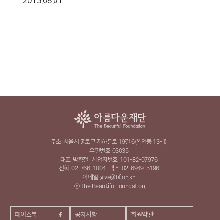
2013.08.01
주소
서울시 종로구 자하문로 19길 6(옥인동 13-1)
우편번호
03035
대표
박형철
사업자번호
101-82-07976
전화
02-766-1004
팩스
02-6969-5196
이메일
give@bf.or.kr
ⓒ The BeautifulFoundation.
페이스북
공지사항
회원약관