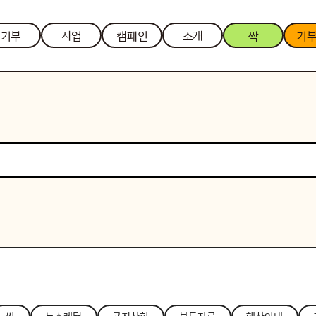
기부
사업
캠페인
소개
싹
기