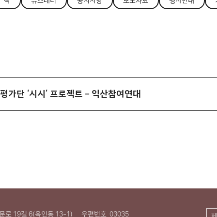
싹
뉴스레터
공지사항
보도자료
행사안내
평가단 ‘시시’ 프로젝트 – 익산참여연대
로 19길 6(옥인동 13-1)
우편번호
03035