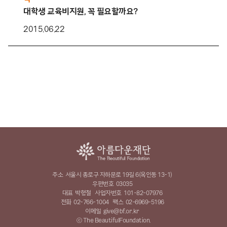
대학생 교육비지원, 꼭 필요할까요?
2015.06.22
주소
서울시 종로구 자하문로 19길 6(옥인동 13-1)
우편번호
03035
대표
박형철
사업자번호
101-82-07976
전화
02-766-1004
팩스
02-6969-5196
이메일
give@bf.or.kr
ⓒ The BeautifulFoundation.