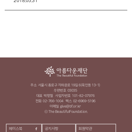
2018.05.31
주소
서울시 종로구 자하문로 19길 6(옥인동 13-1)
우편번호
03035
대표
박형철
사업자번호
101-82-07976
전화
02-766-1004
팩스
02-6969-5196
이메일
give@bf.or.kr
ⓒ The BeautifulFoundation.
페이스북
공지사항
회원약관