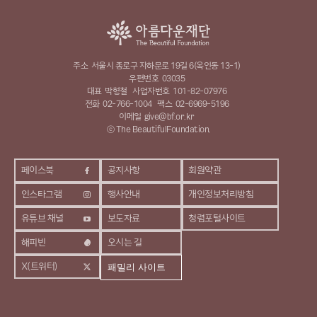
주소
서울시 종로구 자하문로 19길 6(옥인동 13-1)
우편번호
03035
대표
박형철
사업자번호
101-82-07976
전화
02-766-1004
팩스
02-6969-5196
이메일
give@bf.or.kr
ⓒ The BeautifulFoundation.
페이스북
공지사항
회원약관
인스타그램
행사안내
개인정보처리방침
유튜브 채널
보도자료
청렴포털사이트
해피빈
오시는 길
X(트위터)