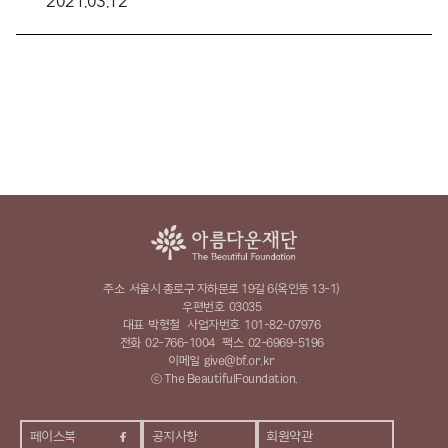
2021.03.12
주소
서울시 종로구 자하문로 19길 6(옥인동 13-1)
우편번호
03035
대표
박형철
사업자번호
101-82-07976
전화
02-766-1004
팩스
02-6969-5196
이메일
give@bf.or.kr
ⓒ The BeautifulFoundation.
페이스북
공지사항
회원약관