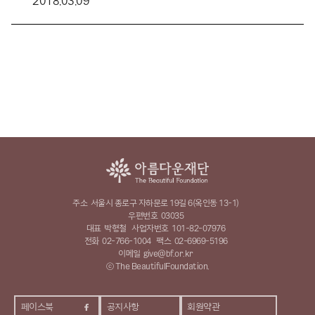
2018.03.09
주소
서울시 종로구 자하문로 19길 6(옥인동 13-1)
우편번호
03035
대표
박형철
사업자번호
101-82-07976
전화
02-766-1004
팩스
02-6969-5196
이메일
give@bf.or.kr
ⓒ The BeautifulFoundation.
페이스북
공지사항
회원약관