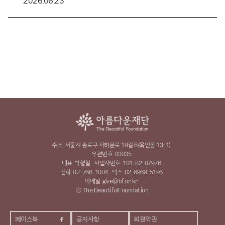
2026.06.23
주소
서울시 종로구 자하문로 19길 6(옥인동 13-1)
우편번호
03035
대표
박형철
사업자번호
101-82-07976
전화
02-766-1004
팩스
02-6969-5196
이메일
give@bf.or.kr
ⓒ The BeautifulFoundation.
페이스북
공지사항
회원약관