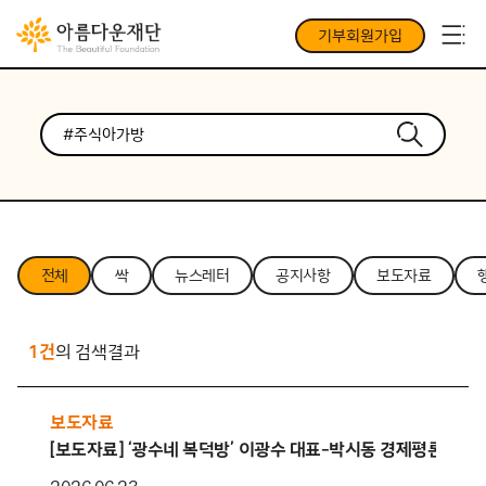
기부회원가입
전체
싹
뉴스레터
공지사항
보도자료
1건
의 검색결과
보도자료
[보도자료] ‘광수네 복덕방’ 이광수 대표-박시동 경제평론가, 