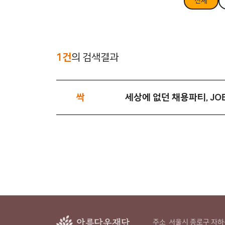
전체
1건
의 검색결과
싹
세상에 없던 채용파티, JO
주소
서울시 종로구 자하문