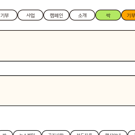
기부
사업
캠페인
소개
싹
기