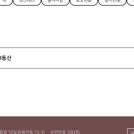
싹
뉴스레터
공지사항
보도자료
행사안내
B동산
로 19길 6(옥인동 13-1)
우편번호
03035