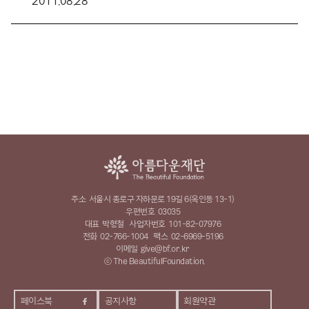
2011.08.28
주소
서울시 종로구 자하문로 19길 6(옥인동 13-1)
우편번호
03035
대표
박형철
사업자번호
101-82-07976
전화
02-766-1004
팩스
02-6969-5196
이메일
give@bf.or.kr
ⓒ The BeautifulFoundation.
페이스북
공지사항
회원약관