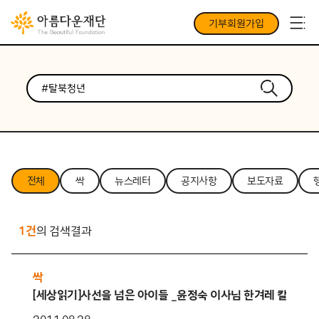
기부회원가입
전체
싹
뉴스레터
공지사항
보도자료
1건
의 검색결과
싹
[세상읽기]사선을 넘은 아이들 _윤정숙 이사님 한겨레 칼럼 연재[