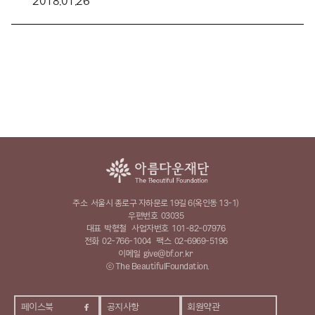
2018.01.26
주소
서울시 종로구 자하문로 19길 6(옥인동 13-1)
우편번호
03035
대표
박형철
사업자번호
101-82-07976
전화
02-766-1004
팩스
02-6969-5196
이메일
give@bf.or.kr
ⓒ The BeautifulFoundation.
페이스북
공지사항
회원약관