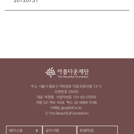
2013.07.31
주소
서울시 종로구 자하문로 19길 6(옥인동 13-1)
우편번호
03035
대표
박형철
사업자번호
101-82-07976
전화
02-766-1004
팩스
02-6969-5196
이메일
give@bf.or.kr
ⓒ The BeautifulFoundation.
페이스북
공지사항
회원약관