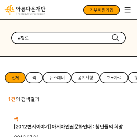
기부회원가입
전체
싹
뉴스레터
공지사항
보도자료
1건
의 검색결과
싹
[2012변시이야기] 아시아인권문화연대 : 청년들의 희망, 함로