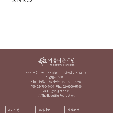
2014.10.22
주소
서울시 종로구 자하문로 19길 6(옥인동 13-1)
우편번호
03035
대표
박형철
사업자번호
101-82-07976
전화
02-766-1004
팩스
02-6969-5196
이메일
give@bf.or.kr
ⓒ The BeautifulFoundation.
페이스북
공지사항
회원약관