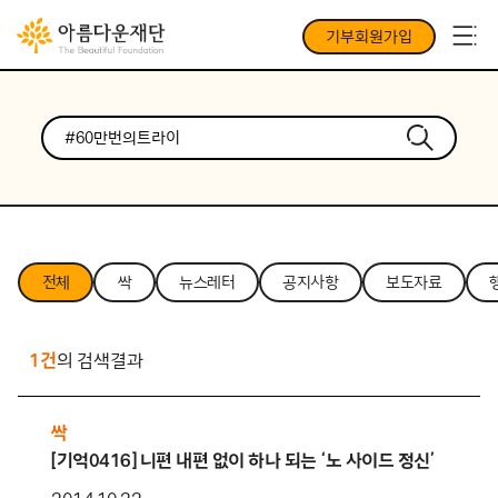
기부회원가입
전체
싹
뉴스레터
공지사항
보도자료
1건
의 검색결과
싹
[기억0416] 니편 내편 없이 하나 되는 ‘노 사이드 정신’