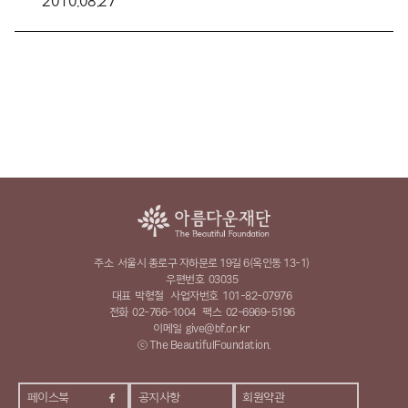
2010.08.27
주소
서울시 종로구 자하문로 19길 6(옥인동 13-1)
우편번호
03035
대표
박형철
사업자번호
101-82-07976
전화
02-766-1004
팩스
02-6969-5196
이메일
give@bf.or.kr
ⓒ The BeautifulFoundation.
페이스북
공지사항
회원약관