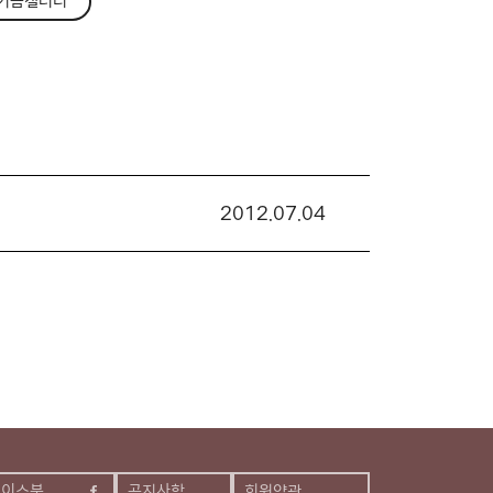
기금갤러리
2012.07.04
페이스북
공지사항
회원약관