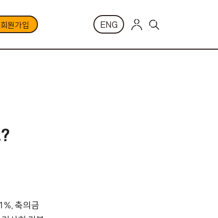
ENG
부회원가입
?
1%, 축의금