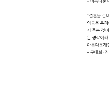
– 아름다운
“결혼을 준
의금은 우리
서 주는 것이
은 생각이라
아름다운재
– 구태희-