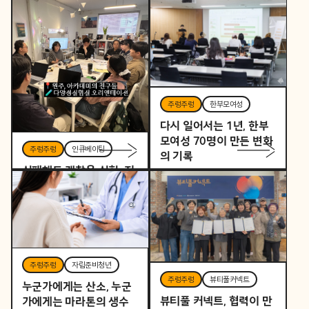
주렁주렁
한부모여성
다시 일어서는 1년, 한부
모여성 70명이 만든 변화
주렁주렁
인큐베이팅
의 기록
실패해도 괜찮은 실험, 지
역을 바꾸는 작은 시작
주렁주렁
자립준비청년
주렁주렁
뷰티풀커넥트
누군가에게는 산소, 누군
뷰티풀 커넥트, 협력이 만
가에게는 마라톤의 생수