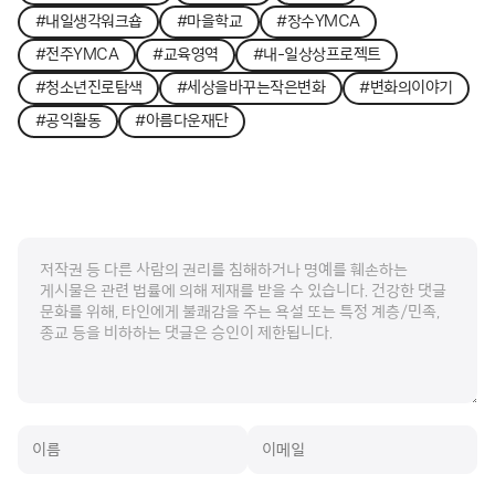
#내일생각워크숍
#마을학교
#장수YMCA
#전주YMCA
#교육영역
#내-일상상프로젝트
#청소년진로탐색
#세상을바꾸는작은변화
#변화의이야기
#공익활동
#아름다운재단