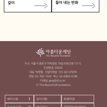
들어 내는 변화
같이
주소
서울시 종로구 자하문로 19길 6(옥인동 13-1)
우편번호
03035
대표
박형철
사업자번호
101-82-07976
전화
02-766-1004
팩스
02-6969-5196
이메일
give@bf.or.kr
ⓒ The BeautifulFoundation.
페이스북
공지사항
회원약관
인스타그램
행사안내
개인정보처리방침