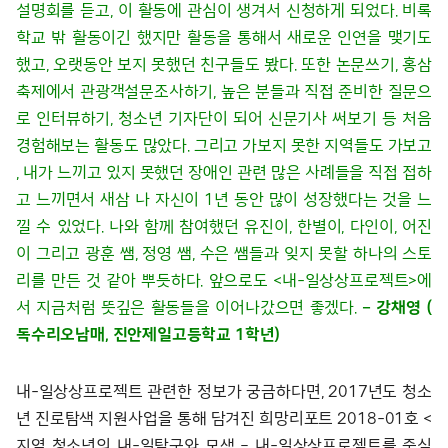
설명회를 듣고, 이 활동에 관심이 생겨서 신청하게 되었다. 비록
학교 밖 활동이긴 했지만 활동을 통해서 새로운 인연을 맺기도
했고, 오랫동안 보지 못했던 친구들도 봤다. 또한 논문쓰기, 홍삼
축제에서 관광객설문조사하기, 높은 분들과 직접 준비한 질문으
로 인터뷰하기, 청소년 기자단이 되어 신문기사 써보기 등 처음
경험해보는 활동도 많았다. 그리고 가보지 못한 지역들도 가보고
, 내가 느끼고 있지 못했던 장애인 관련 많은 사례들을 직접 접하
고 느끼면서 새삼 나 자신이 1년 동안 많이 성장했다는 것을 느
낄 수 있었다. 나와 함께 참여했던 유진이, 한별이, 다인이, 어진
이 그리고 광훈 쌤, 정영 쌤, 수은 쌤들과 잊지 못할 하나의 스토
리를 만든 것 같아 뿌듯하다. 앞으로도 <내-일상상프로젝트>에
서 지금처럼 뜻깊은 활동들을 이어나갔으면 좋겠다.
– 강채영 (
독수리오남매, 진안제일고등학교 1학년)
내-일상상프로젝트 관련한 정보가 궁금하다면, 2017년도 청소
년 진로탐색 지원사업을 통해 담겨진 희망리포트 2018-01호 <
지역 청소년의 내-일탐구와 모색 – 내-일상상프로젝트를 중심