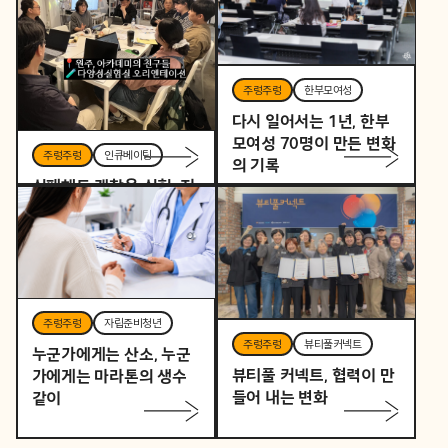
주렁주렁
한부모여성
다시 일어서는 1년, 한부
모여성 70명이 만든 변화
주렁주렁
인큐베이팅
의 기록
실패해도 괜찮은 실험, 지
역을 바꾸는 작은 시작
주렁주렁
자립준비청년
주렁주렁
뷰티풀커넥트
누군가에게는 산소, 누군
뷰티풀 커넥트, 협력이 만
가에게는 마라톤의 생수
들어 내는 변화
같이