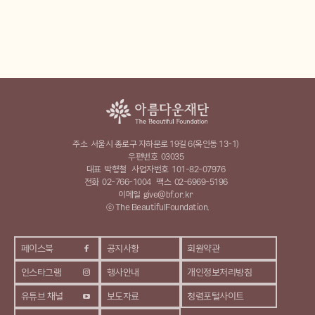
주소
서울시 종로구 자하문로 19길 6(옥인동 13-1)
우편번호
03035
대표
박형철
사업자번호
101-82-07976
전화
02-766-1004
팩스
02-6969-5196
이메일
give@bf.or.kr
ⓒ The BeautifulFoundation.
페이스북
공지사항
회원약관
인스타그램
행사안내
개인정보처리방침
유튜브 채널
보도자료
청렴포털사이트