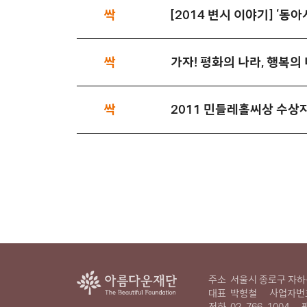
싹
[2014 변시 이야기] ‘
싹
가자! 평화의 나라, 행복
싹
2011 민들레홀씨상 수상
주소
서울시 종로구 자하문
대표
박형철
사업자번
전화
02-766-1004