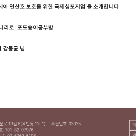
동아시아 연산호 보호를 위한 국제심포지엄’을 소개합니다
의 나라로_포도송이공부방
자 강동균 님
로 19길 6(옥인동 13-1)
우편번호
03035
호
101-82-07976
팩스
02-6969-5196