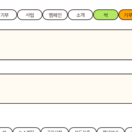
기부
사업
캠페인
소개
싹
기