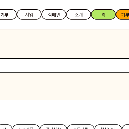
기부
사업
캠페인
소개
싹
기