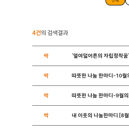
전체
4건
의 검색결과
싹
‘열여덟어른의 자립정착꿈’
싹
따뜻한 나눔 한마디-10월
싹
따뜻한 나눔 한마디-9월
싹
내 이웃의 나눔한마디 [8