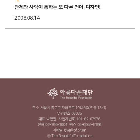
단체와 사람이 통하는 또 다른 언어, 디자인!
2008.08.14
주소
서울시 종로구 자하문로 19길 6(옥인동 13-1)
우편번호
03035
대표
박형철
사업자번호
101-82-07976
전화
02-766-1004
팩스
02-6969-5196
이메일
give@bf.or.kr
ⓒ The BeautifulFoundation.