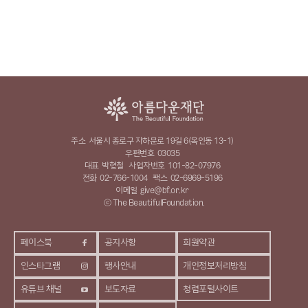
주소
서울시 종로구 자하문로 19길 6(옥인동 13-1)
우편번호
03035
대표
박형철
사업자번호
101-82-07976
전화
02-766-1004
팩스
02-6969-5196
이메일
give@bf.or.kr
ⓒ The BeautifulFoundation.
페이스북
공지사항
회원약관
인스타그램
행사안내
개인정보처리방침
유튜브 채널
보도자료
청렴포털사이트