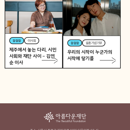
콸콸콸
역사활동가
토요일 오후, 역사활동가
콸콸콸
뷰티풀커넥트
로 변신하는 직장인 P의
우리 동네가 어제보다 다
이중생활
정해지는 법
콸콸콸
이사회
콸콸콸
결혼기념기부
제주에서 놓는 다리, 시민
우리의 시작이 누군가의
사회와 재단 사이 – 김연
시작에 닿기를
순 이사