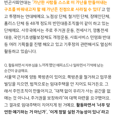
빈곤사회연대는 ‘
가난한 사람들 스스로 이 가난을 만들어내는
구조를 바꿔내고자 할 때 가난은 진정으로 사라질 수 있다
’고 믿
고 투쟁하는 연대체예요. 노점상 단체, 철거민 단체, 장애인단체,
홈리스 단체 등 48개 정도의 빈민대중조직들이 같이 하고 있는
단체에요. 사무국에서는 주로 주거권 운동, 전세사기, 깡통전세
대응, 국민기초생활보장제도 개정운동, 사회서비스 민영화 반대
등 여러 기획들을 진행 해오고 있고 기후정의 관련해서도 열심히
활동하고 있습니다.
Q. 활동하면서 자부심을 느끼게 했던 에피소드나 일하면서 기억에 남는
순간이 궁금해요.
서울역 근처에 양동 쪽방촌이 있어요. 쪽방촌을 철거하고 업무용
빌딩을 지으면, 법적으로는 임대주택을 안 지어도 되거든요. 그
래서 주민조직이 만들어지고, “대책 없이 우리가 사는 공간을 없
애는 것 아니냐, 주거권을 보장하라”며 대책 마련을 요구했어요.
그 결과로 임대주택이 지어지게 된 거예요.
활동하면서 ‘너무 당
연한 얘기하는 거 아닌가’, ‘이게 정말 실현 가능성이 있나’라고