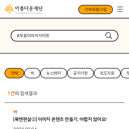
기부회원가입
전체
싹
뉴스레터
공지사항
보도자료
1건
의 검색결과
싹
[복엔편살②] 이미지 콘텐츠 만들기, 어렵지 않아요!