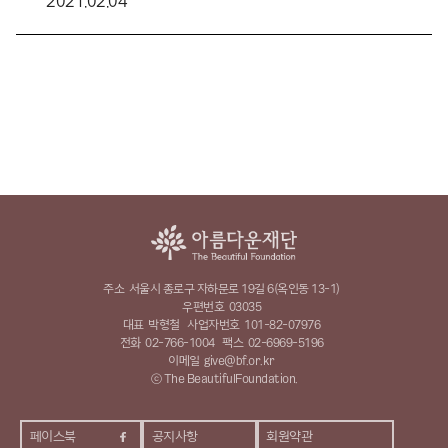
2021.02.04
주소
서울시 종로구 자하문로 19길 6(옥인동 13-1)
우편번호
03035
대표
박형철
사업자번호
101-82-07976
전화
02-766-1004
팩스
02-6969-5196
이메일
give@bf.or.kr
ⓒ The BeautifulFoundation.
페이스북
공지사항
회원약관