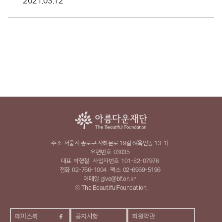
2021.03.12
주소
서울시 종로구 자하문로 19길 6(옥인동 13-1)
우편번호
03035
대표
박형철
사업자번호
101-82-07976
전화
02-766-1004
팩스
02-6969-5196
이메일
give@bf.or.kr
ⓒ The BeautifulFoundation.
페이스북
공지사항
회원약관