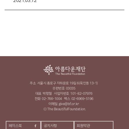
2021.03.12
주소
서울시 종로구 자하문로 19길 6(옥인동 13-1)
우편번호
03035
대표
박형철
사업자번호
101-82-07976
전화
02-766-1004
팩스
02-6969-5196
이메일
give@bf.or.kr
ⓒ The BeautifulFoundation.
페이스북
공지사항
회원약관