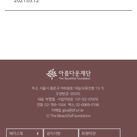
2021.03.12
주소
서울시 종로구 자하문로 19길 6(옥인동 13-1)
우편번호
03035
대표
박형철
사업자번호
101-82-07976
전화
02-766-1004
팩스
02-6969-5196
이메일
give@bf.or.kr
ⓒ The BeautifulFoundation.
페이스북
공지사항
회원약관