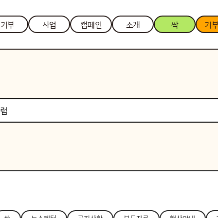
기부
사업
캠페인
소개
싹
기