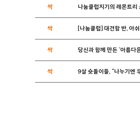
싹
나눔클럽지기의 레몬트리 
싹
[나눔클럽] 대견함 반, 아
싹
당신과 함께 만든 ‘아름다
싹
9살 슛돌이들, “나누기엔 