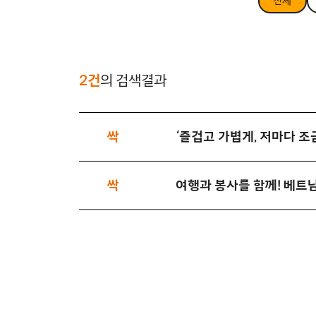
전체
2건
의 검색결과
싹
‘즐겁고 가볍게, 저마다 조
싹
여행과 봉사를 함께! 베트