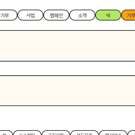
기부
사업
캠페인
소개
싹
기