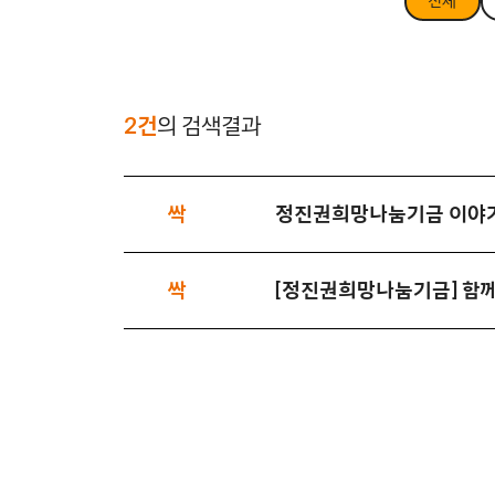
전체
2건
의 검색결과
싹
정진권희망나눔기금 이야기 
싹
[정진권희망나눔기금] 함께