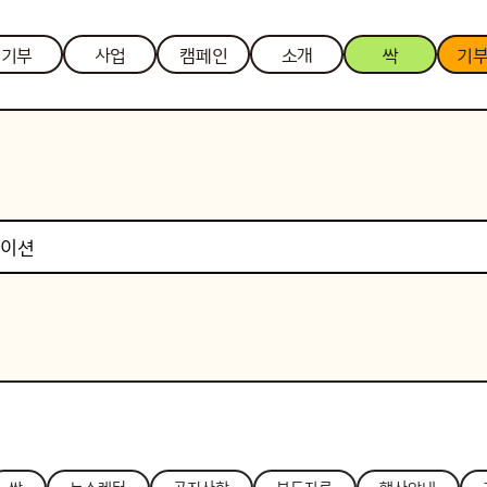
기부
사업
캠페인
소개
싹
기