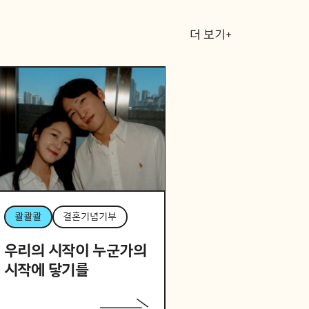
더 보기+
콸콸콸
결혼기념기부
우리의 시작이 누군가의
시작에 닿기를