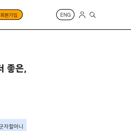
ENG
부회원가입
 좋은,
김군자할머니