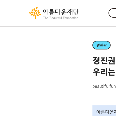
콸콸콸
정진권
우리는
beautifulfu
아름다운재