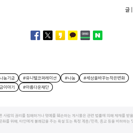
글 
나눔기금
#유니텔코퍼레이션
#나눔
#세상을바꾸는작은변화
금이야기
#아름다운재단