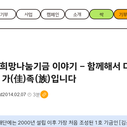
기부
사업
캠페인
소개
싹
기
희망나눔기금 이야기 – 함께해서 더
 가(佳)족(族)입니다
3분
nd
2014.02.07
단에는 2000년 설립 이후 가장 처음 조성된 1호 기금인 [