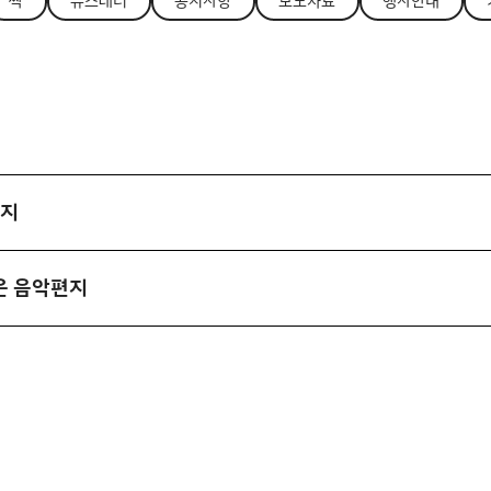
싹
뉴스레터
공지사항
보도자료
행사안내
편지
좋은 음악편지