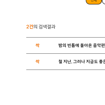
전체
2건
의 검색결과
싹
밤의 빈틈에 돌아온 음악
싹
철 지난, 그러나 지금도 