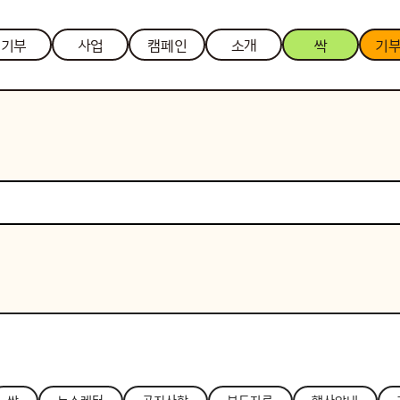
기부
사업
캠페인
소개
싹
기