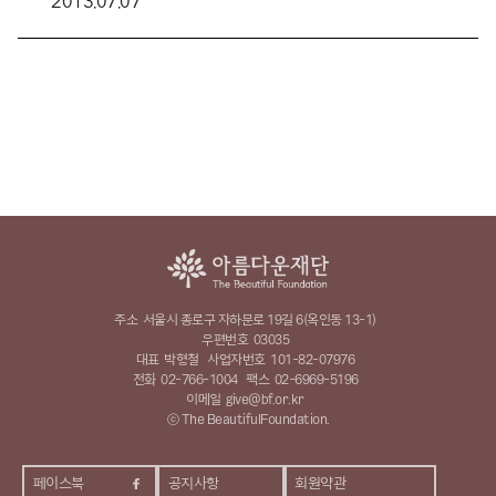
2013.07.07
주소
서울시 종로구 자하문로 19길 6(옥인동 13-1)
우편번호
03035
대표
박형철
사업자번호
101-82-07976
전화
02-766-1004
팩스
02-6969-5196
이메일
give@bf.or.kr
ⓒ The BeautifulFoundation.
페이스북
공지사항
회원약관