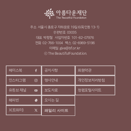
주소
서울시 종로구 자하문로 19길 6(옥인동 13-1)
우편번호
03035
대표
박형철
사업자번호
101-82-07976
전화
02-766-1004
팩스
02-6969-5196
이메일
give@bf.or.kr
ⓒ The BeautifulFoundation.
페이스북
공지사항
회원약관
인스타그램
행사안내
개인정보처리방침
유튜브 채널
보도자료
청렴포털사이트
해피빈
오시는 길
X(트위터)