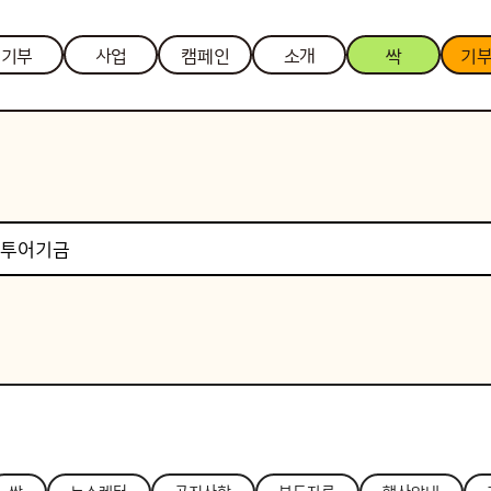
기부
사업
캠페인
소개
싹
기