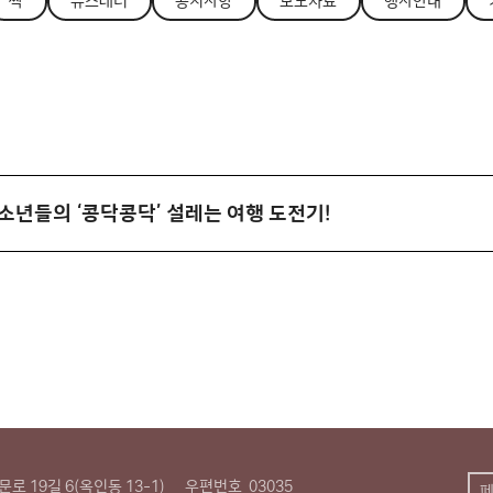
싹
뉴스레터
공지사항
보도자료
행사안내
청소년들의 ‘콩닥콩닥’ 설레는 여행 도전기!
로 19길 6(옥인동 13-1)
우편번호
03035