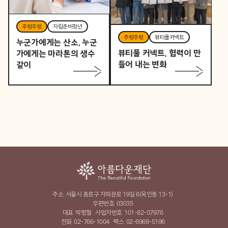
주렁주렁
자립준비청년
주렁주렁
뷰티풀커넥트
누군가에게는 산소, 누군
뷰티풀 커넥트, 협력이 만
가에게는 마라톤의 생수
들어 내는 변화
같이
주소
서울시 종로구 자하문로 19길 6(옥인동 13-1)
우편번호
03035
대표
박형철
사업자번호
101-82-07976
전화
02-766-1004
팩스
02-6969-5196