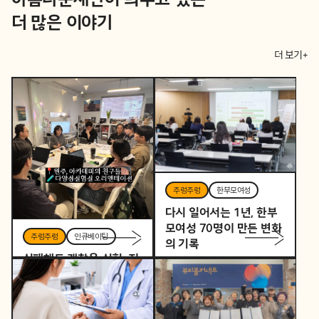
더 많은 이야기
더 보기+
주렁주렁
한부모여성
다시 일어서는 1년, 한부
모여성 70명이 만든 변화
주렁주렁
인큐베이팅
의 기록
실패해도 괜찮은 실험, 지
역을 바꾸는 작은 시작