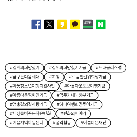
#길위의희망찾기
#길위의희망찾기기금
#트래블러스맵
#꿈꾸는다음세대
#여행
#로템철길위희망기금
#아동청소년여행지원사업
#아름다운도보여행기금
#아름다운영화인기금
#막무가내대장부기금
#엄홍길의길사랑기금
#하나여행희망투어기금
#세상을바꾸는작은변화
#변화의이야기
#키움지역아동센터
#공익활동
#아름다운재단