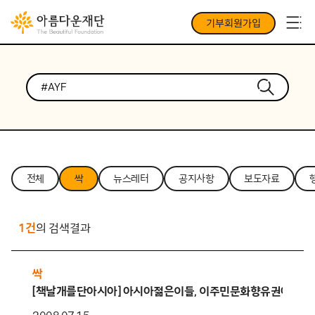
기부회원가입
전체
싹
뉴스레터
공지사항
보도자료
1건
의 검색결과
싹
[책날개를단아시아] 아시아젊은이들, 이주민문화향유권에 대해 