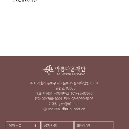
2008.07.15
주소
서울시 종로구 자하문로 19길 6(옥인동 13-1)
우편번호
03035
대표
박형철
사업자번호
101-82-07976
전화
02-766-1004
팩스
02-6969-5196
이메일
give@bf.or.kr
ⓒ The BeautifulFoundation.
페이스북
공지사항
회원약관