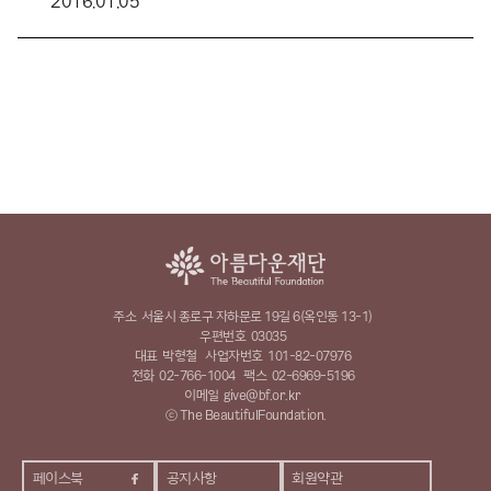
2016.01.05
주소
서울시 종로구 자하문로 19길 6(옥인동 13-1)
우편번호
03035
대표
박형철
사업자번호
101-82-07976
전화
02-766-1004
팩스
02-6969-5196
이메일
give@bf.or.kr
ⓒ The BeautifulFoundation.
페이스북
공지사항
회원약관