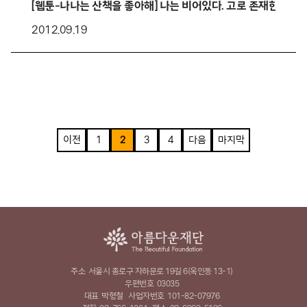
[웹툰-나나는 산책을 좋아해] 나는 비어있다. 고로 존재한다.
2012.09.19
이전
1
2
3
4
다음
마지막
주소
서울시 종로구 자하문로 19길 6(옥인동 13-1)
우편번호
03035
대표
박형철
사업자번호
101-82-07976