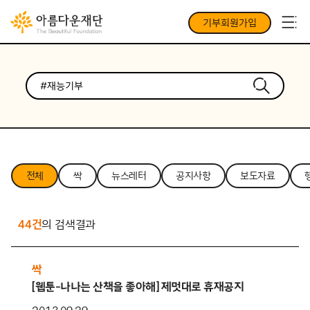
기부회원가입
전체
싹
뉴스레터
공지사항
보도자료
44건
의 검색결과
싹
[웹툰-나나는 산책을 좋아해] 제멋대로 휴재공지