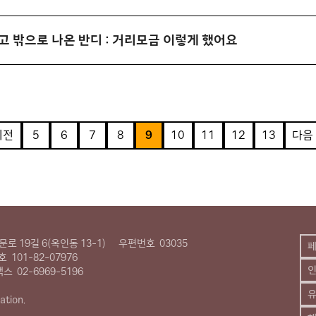
고 밖으로 나온 반디 : 거리모금 이렇게 했어요
이전
5
6
7
8
9
10
11
12
13
다음
로 19길 6(옥인동 13-1)
우편번호
03035
호
101-82-07976
팩스
02-6969-5196
유
ation.