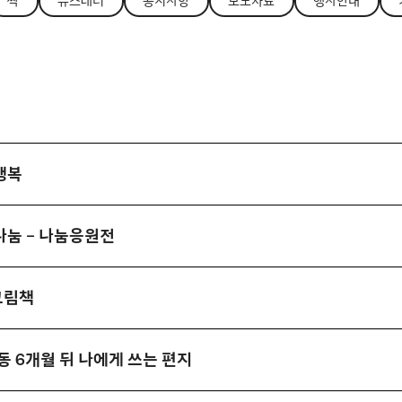
싹
뉴스레터
공지사항
보도자료
행사안내
행복
나눔 – 나눔응원전
그림책
동 6개월 뒤 나에게 쓰는 편지