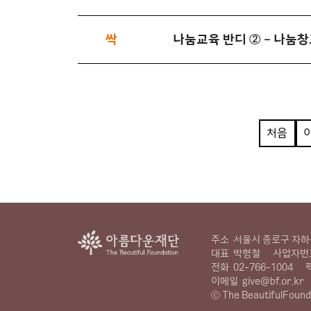
싹
나눔교육 반디 ② – 나눔창
처음
주소
서울시 종로구 자하문
대표
박형철
사업자번
전화
02-766-1004
이메일
give@bf.or.kr
ⓒ The BeautifulFound