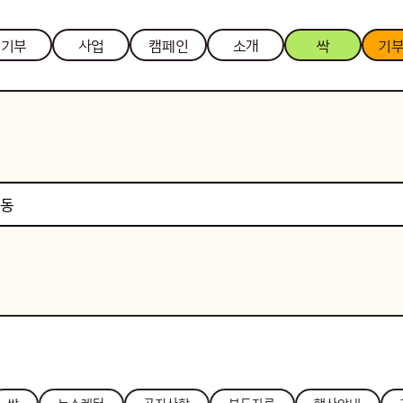
기부
사업
캠페인
소개
싹
기