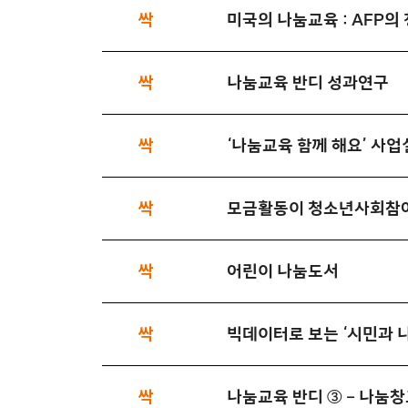
싹
미국의 나눔교육 : AFP
싹
나눔교육 반디 성과연구
싹
‘나눔교육 함께 해요’ 사
싹
모금활동이 청소년사회참
싹
어린이 나눔도서
싹
빅데이터로 보는 ‘시민과 
싹
나눔교육 반디 ③ – 나눔창