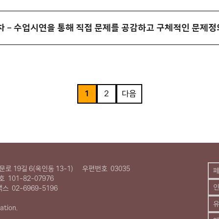
일차 – 수업시연을 통해 직접 문제를 공감하고 구체적인 문제정
1
2
다음
로 19길 6(옥인동 13-1)
우편번호
03035
호
101-82-07976
팩스
02-6969-5196
유
ation.