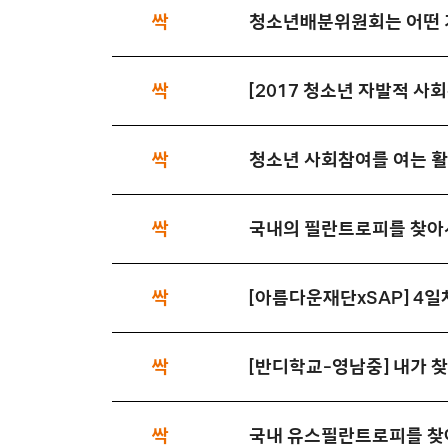
싹
청소년배분위원회는 어떤 
싹
[2017 청소년 자발적 사
싹
청소년 사회참여를 여는 
싹
국내의 필란트로피를 찾아
싹
[아름다운재단xSAP] 4일
싹
[반디학교-영남중] 내가 
싹
국내 유스필란트로피를 찾