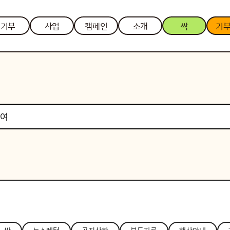
기부
사업
캠페인
소개
싹
기