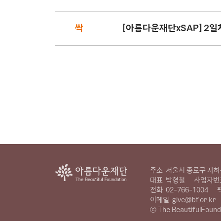
싹
[아름다운재단xSAP] 2
주소
서울시 종로구 자하문
대표
박형철
사업자번
전화
02-766-1004
이메일
give@bf.or.kr
ⓒ The BeautifulFound