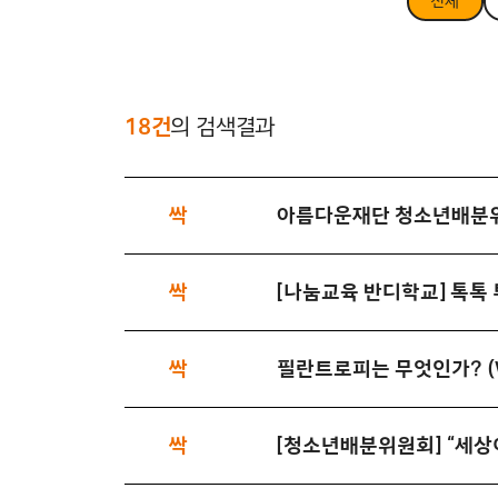
전체
18건
의 검색결과
싹
아름다운재단 청소년배분위
싹
[나눔교육 반디학교] 톡톡
싹
필란트로피는 무엇인가? (What
싹
[청소년배분위원회] “세상