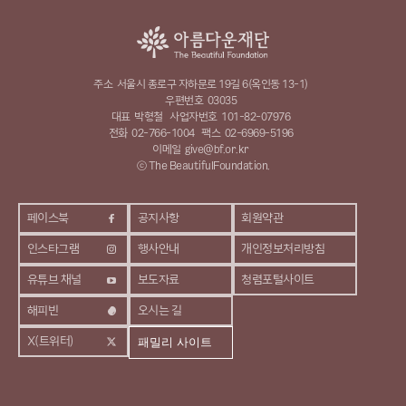
주소
서울시 종로구 자하문로 19길 6(옥인동 13-1)
우편번호
03035
대표
박형철
사업자번호
101-82-07976
전화
02-766-1004
팩스
02-6969-5196
이메일
give@bf.or.kr
ⓒ The BeautifulFoundation.
페이스북
공지사항
회원약관
인스타그램
행사안내
개인정보처리방침
유튜브 채널
보도자료
청렴포털사이트
해피빈
오시는 길
X(트위터)